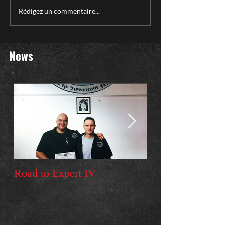
Rédigez un commentaire...
News
Road to Expert IV
Premier voyage e
Stage instructeur