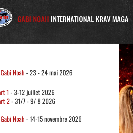
GABI NOAH
INTERNATIONAL KRAV MAGA
 Gabi Noah
-
23 - 24 mai 2026
rt 1
- 3-12 juillet 2026
art 2
- 3
1/7 - 9/ 8 2026
 Gabi Noah
-
14-15 novembre 2026