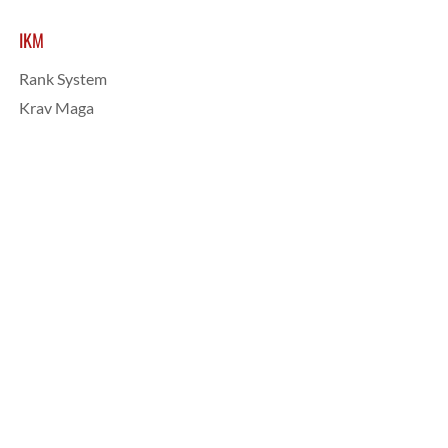
IKM
Rank System
Krav Maga
Imi Lichtenfeld
Gabi Noah
Harry Mariette
Courses
Instructor applications
Cane Fighting
By region
News
Our Centers
Instructors