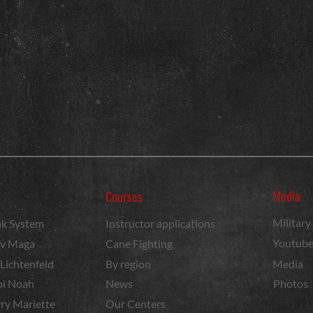
Media
Courses
Militar
k System
Instructor applications
Youtub
v Maga
Cane Fighting
 Lichtenfeld
By region
Media
i Noah
News
Photos
ry Mariette
Our Centers