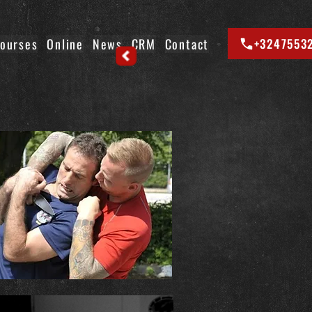
ourses
Online
News
CRM
Contact
+3247553