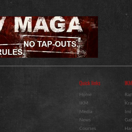
Quick links
IKM
Home
Ran
IKM
Kra
Media
Imi
News
Gab
Courses
Har