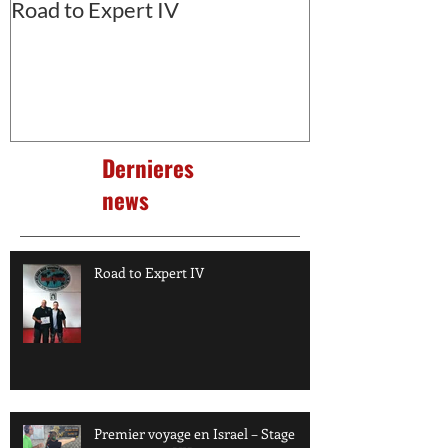
Road to Expert IV
Premier voyage
Stage instruct
Dernieres
news
Road to Expert IV