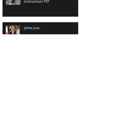
Premier voyage en Israel – Stage
instructeurs VIP
5ème jour,
Archiv
e
octobre 2018
(3)
3 posts
juillet 2018
(1)
1 post
avril 2018
(1)
1 post
mars 2018
(13)
13 posts
janvier 2018
(1)
1 post