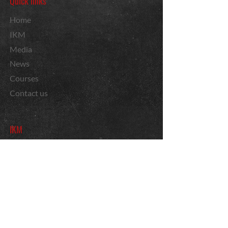
Quick links
Home
IKM
Media
News
Courses
Contact us
IKM
Rank System
Krav Maga
Imi Lichtenfeld
Gabi Noah
Harry Mariette