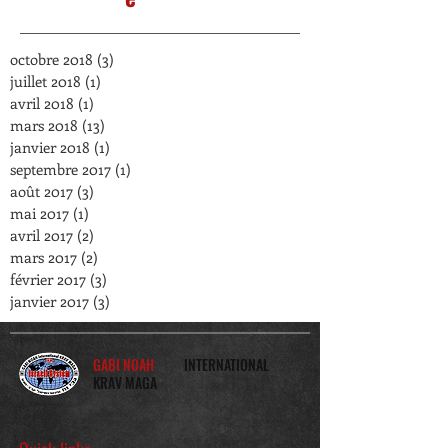
octobre 2018
(3)
3 posts
juillet 2018
(1)
1 post
avril 2018
(1)
1 post
mars 2018
(13)
13 posts
janvier 2018
(1)
1 post
septembre 2017
(1)
1 post
août 2017
(3)
3 posts
mai 2017
(1)
1 post
avril 2017
(2)
2 posts
mars 2017
(2)
2 posts
février 2017
(3)
3 posts
janvier 2017
(3)
3 posts
GABI NOAH
INTERNATIONAL
KRAV MAGA