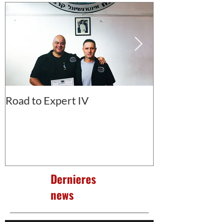
Road to Expert IV
Premier voyage
Stage instruct
Dernieres
news