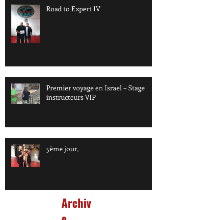
Road to Expert IV
Premier voyage en Israel – Stage
instructeurs VIP
5ème jour,
Archiv
e