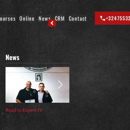
ourses
Online
News
CRM
Contact
+3247553
News
Road to Expert IV
Premier voyage en Israel –
Stage instructeurs VIP