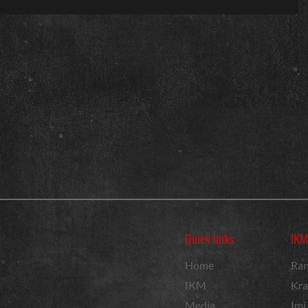
Quick links
IKM
Home
Ran
IKM
Kra
Media
Imi