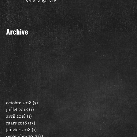
Krav Maga VIP
Archive
octobre 2018
(3)
3 posts
juillet 2018
(1)
1 post
avril 2018
(1)
1 post
mars 2018
(13)
13 posts
janvier 2018
(1)
1 post
septembre 2017
(1)
1 post