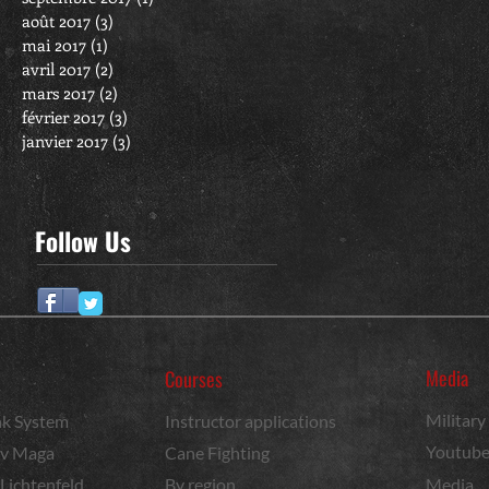
août 2017
(3)
3 posts
mai 2017
(1)
1 post
avril 2017
(2)
2 posts
mars 2017
(2)
2 posts
février 2017
(3)
3 posts
janvier 2017
(3)
3 posts
Follow Us
Media
Courses
Militar
k System
Instructor applications
Youtub
v Maga
Cane Fighting
 Lichtenfeld
By region
Media