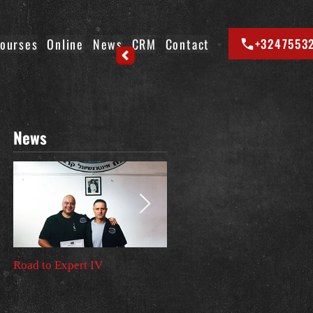
ourses
Online
News
CRM
Contact
+3247553
News
Road to Expert IV
Premier voyage en Israel –
Stage instructeurs VIP