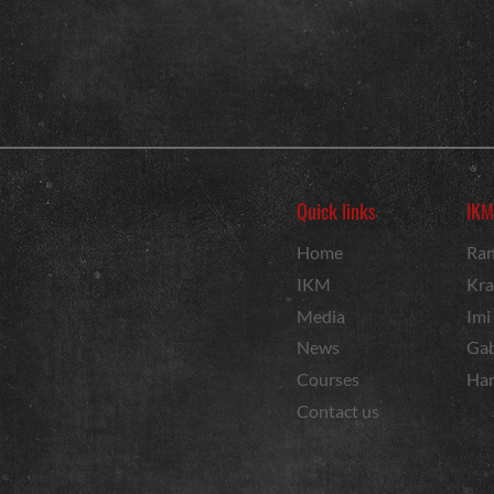
Quick links
IKM
Home
Ran
IKM
Kra
Media
Imi
News
Gab
Courses
Har
Contact us