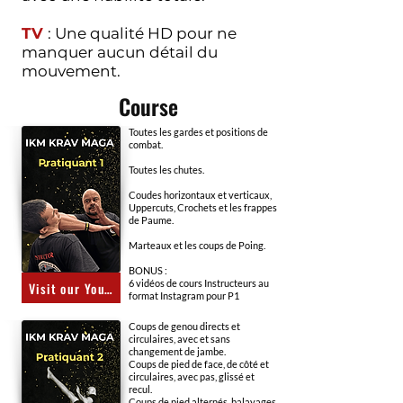
TV
: Une qualité HD pour ne
manquer aucun détail du
mouvement.
Course
Toutes les gardes et positions de
combat.
Toutes les chutes.
Coudes horizontaux et verticaux,
Uppercuts, Crochets et les frappes
de Paume.
Marteaux et les coups de Poing.
BONUS :
6 vidéos de cours Instructeurs au
Visit our YouTube channel
format Instagram pour P1
Coups de genou directs et
circulaires, avec et sans
changement de jambe.
Coups de pied de face, de côté et
circulaires, avec pas, glissé et
recul.
Coups de pied alternés, balayages