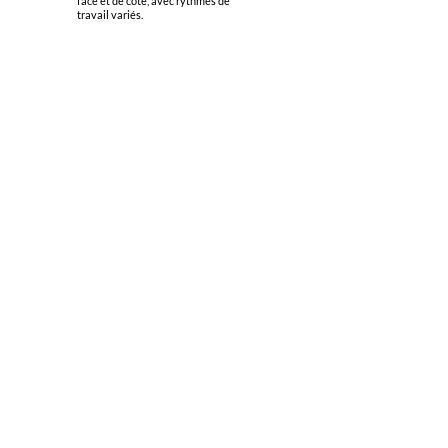
face et de côté, avec rythmes de
travail variés.