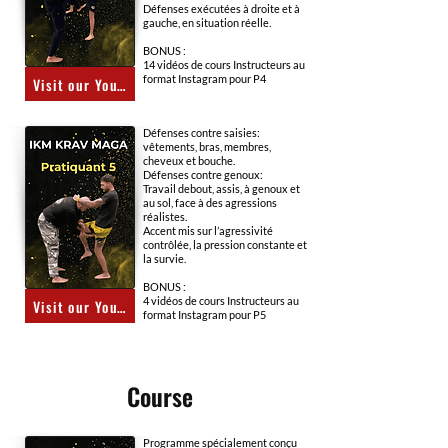
Défenses exécutées à droite et à
gauche, en situation réelle.
BONUS :
14 vidéos de cours Instructeurs au
format Instagram pour P4
Visit our YouTube channel
Défenses contre saisies:
vêtements, bras, membres,
cheveux et bouche.
Défenses contre genoux:
Travail debout, assis, à genoux et
au sol, face à des agressions
réalistes.
Accent mis sur l’agressivité
contrôlée, la pression constante et
la survie.
BONUS :
4 vidéos de cours Instructeurs au
Visit our YouTube channel
format Instagram pour P5
Course
Programme spécialement conçu