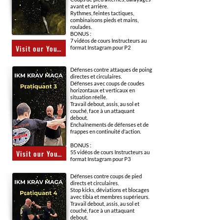
avant et arrière.
Rythmes, feintes tactiques,
combinaisons pieds et mains,
roulades.
BONUS :
7 vidéos de cours Instructeurs au
Visit our YouTube channel
format Instagram pour P2
Défenses contre attaques de poing
directes et circulaires.
Défenses avec coups de coudes
horizontaux et verticaux en
situation réelle.
Travail debout, assis, au sol et
couché, face à un attaquant
debout.
Enchaînements de défenses et de
frappes en continuité d’action.
BONUS :
Visit our YouTube channel
55 vidéos de cours Instructeurs au
format Instagram pour P3
Défenses contre coups de pied
directs et circulaires.
Stop kicks, déviations et blocages
avec tibia et membres supérieurs.
Travail debout, assis, au sol et
couché, face à un attaquant
debout.