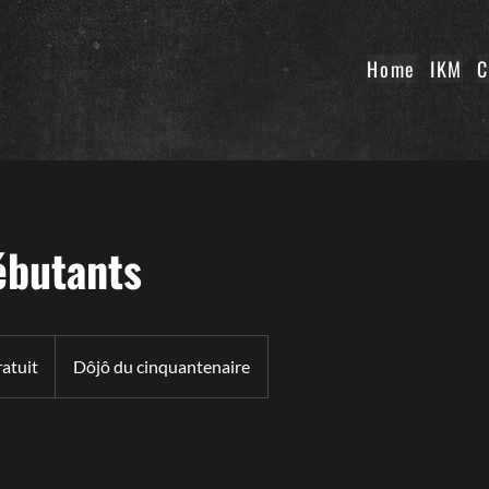
Home
IKM
C
ébutants
atuit
Dôjô du cinquantenaire