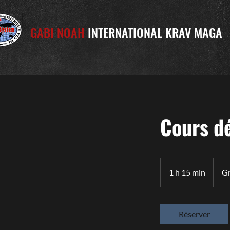
GABI NOAH
INTERNATIONAL KRAV MAGA
Cours d
Gratuit
1 h 15 min
1
Gr
1
5
m
Réserver
i