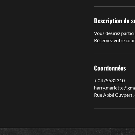
n
Description du s
Vous désirez partic
Réservez votre cours
Coordonnées
+ 0475532310
harry.mariette@gma
Rue Abbé Cuypers, 