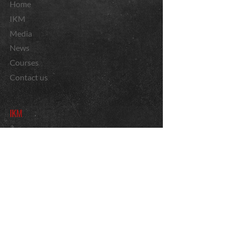
Home
IKM
Media
News
Courses
Contact us
IKM
Rank System
Krav Maga
Imi Lichtenfeld
Gabi Noah
Harry Mariette
Courses