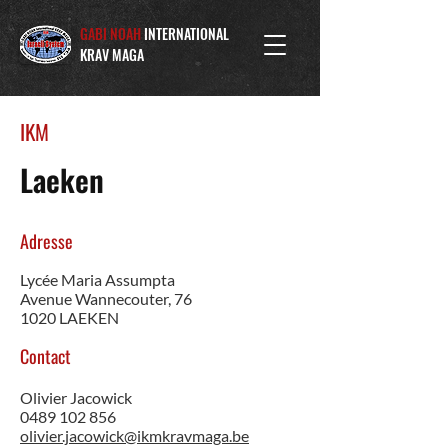
GABI NOAH
INTERNATIONAL
KRAV MAGA
IKM
Laeken
Adresse
Lycée Maria Assumpta
Avenue Wannecouter, 76
1020 LAEKEN
Contact
Olivier Jacowick
0489 102 856
olivier.jacowick@ikmkravmaga.be