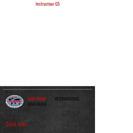
Instructeur G5
Egalement Laeken
Inscription en ligne
GABI NOAH
INTERNATIONAL
KRAV MAGA
Quick links