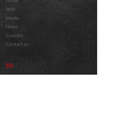
Home
IKM
Media
News
Courses
Contact us
IKM
Rank System
Krav Maga
Imi Lichtenfeld
Gabi Noah
Harry Mariette
Courses