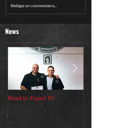
Rédigez un commentaire...
News
Road to Expert IV
Premier voyage e
Stage instructeur