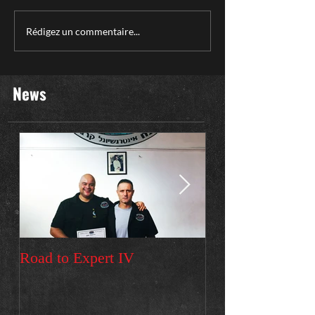
Rédigez un commentaire...
News
Road to Expert IV
Premier voyage e
Stage instructeur