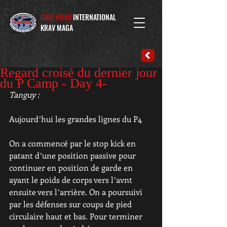
GABI NOAH
INTERNATIONAL
KRAV MAGA
Regard croisé du dernier jour
du P Camp - Day 4-
Tanguy :
Aujourdʼhui les grandes lignes du P4
On a commencé par le stop kick en 
patant dʼune position passive pour 
continuer en position de garde en 
ayant le poids de corps vers lʼavnt 
ensuite vers lʼarrière. On a poursuivi 
par les défenses sur coups de pied 
circulaire haut et bas. Pour terminer 